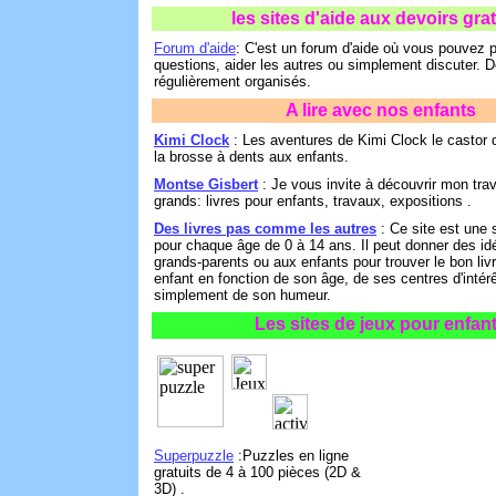
les sites d'aide aux devoirs grat
Forum d'aide
: C'est un forum d'aide où vous pouvez 
questions, aider les autres ou simplement discuter. 
régulièrement organisés.
A lire avec nos enfants
Kimi Clock
: Les aventures de Kimi Clock le castor q
la brosse à dents aux enfants.
Montse Gisbert
: Je vous invite à découvrir mon trava
grands: livres pour enfants, travaux, expositions .
Des livres pas comme les autres
: Ce site est une s
pour chaque âge de 0 à 14 ans. Il peut donner des id
grands-parents ou aux enfants pour trouver le bon li
enfant en fonction de son âge, de ses centres d'intérê
simplement de son humeur.
Les sites de jeux pour enfan
Superpuzzle
:Puzzles en ligne
gratuits de 4 à 100 pièces (2D &
3D) .