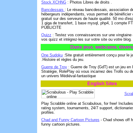
Stock.XCHNG
: Photos Libres de droits .
Bancdessais
: Le réseau bancdessais, association d
hébergeurs indépendants, vous permet de bénéficier
gratuit sur des serveurs de haute qualité. 50 mo d'es
1 giga de transfert, 1 base mysql, php4, 1 compte 
PUBLICITE
Quizz
: Testez vos connaissances sur une vingtaine
vos quizz et intégrez-les sur votre site ou votre blog.
Dans jeux, webcams, divers
One Sudoku
:Site gratuit entièrement conçu pour le 
.Histoire et règles du jeu.
Guerre de Troy
: Guerre de Troy (GdT) est un jeu en l
Stratégie, RolePlay où vous incarnez des Trolls ou
un univers Médiéval-fantastique
English Sites
Scra
Play Scrabble online at Scrabulous, for free! Includ
rating system, tournaments, 24/7 support, dictionarie
profiles.
Chad and Funny Cartoon Pictures
- Chad shows off hi
funny cartoon pictures.