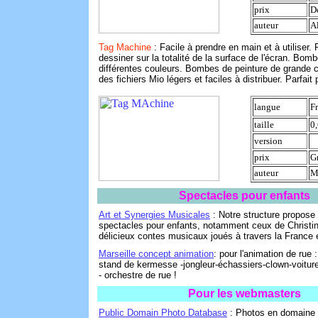
prix
D
auteur
A
Tag Machine
: Facile à prendre en main et à utiliser.
dessiner sur la totalité de la surface de l'écran. Bom
différentes couleurs. Bombes de peinture de grande c
des fichiers Mio légers et faciles à distribuer. Parfait
langue
F
taille
0
version
prix
Gr
auteur
M
Spectacles pour enfants
Art et Synergies Musicales
: Notre structure propose 
spectacles pour enfants, notamment ceux de Christi
délicieux contes musicaux joués à travers la France e
Marseille concept animation
: pour l'animation de rue 
stand de kermesse -jongleur-échassiers-clown-voitur
- orchestre de rue !
Pour les webmasters
Public Domain Photo Database
: Photos en domaine p