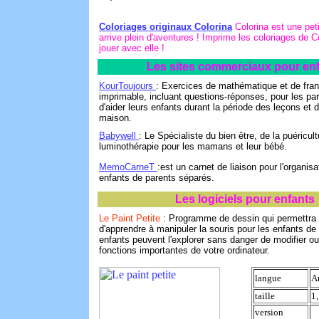
Coloriages originaux Colorina
Colorina est une petit
arrive plein d'aventures ! Imprime les coloriages de C
jouer avec elle !
Les sites commerciaux pour en
KourToujours
: Exercices de mathématique et de fran
imprimable, incluant questions-réponses, pour les pa
d'aider leurs enfants durant la période des leçons et 
maison.
Babywell
: Le Spécialiste du bien être, de la puéricult
luminothérapie pour les mamans et leur bébé.
MemoCarneT
:est un carnet de liaison pour l'organisa
enfants de parents séparés.
Les logiciels pour enfants
Le Paint Petite
: Programme de dessin qui permettra 
d'apprendre à manipuler la souris pour les enfants de
enfants peuvent l'explorer sans danger de modifier ou
fonctions importantes de votre ordinateur.
langue
A
taille
1
version