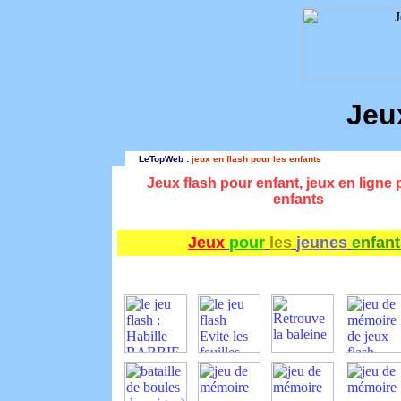
Jeu
LeTopWeb :
jeux en flash pour les enfants
Jeux flash pour enfant, jeux en ligne 
enfants
Jeux
pour
les
jeunes
enfant