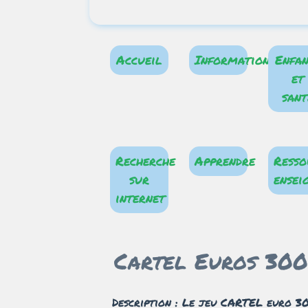
Accueil
Information
Enfan
et
sant
Recherche
Apprendre
Resso
sur
ensei
internet
Cartel Euros 30
Description : Le jeu CARTEL euro 3