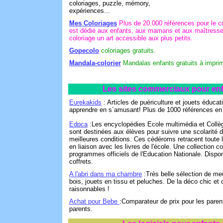
coloriages, puzzle, mémory,
expériences...
Mes Coloriages
Plus de 20.000 références pour le co
est dédié aux enfants, aux mamans et aux maîtresses
coloriage un art accessible aux plus petits.
Gopecolo
coloriages gratuits.
Mandala-colorier
Mandalas enfants gratuits à imprime
Les sites commerciaux pour en
Eurekakids
: Articles de puériculture et jouets éducati
apprendre en s´amusant! Plus de 1000 références en 
Edpca
:Les encyclopédies Ecole multimédia et Collè
sont destinées aux élèves pour suivre une scolarité 
meilleures conditions. Ces cédéroms retracent toute l
en liaison avec les livres de l'école. Une collection 
programmes officiels de l'Education Nationale. Dispon
coffrets.
A l'abri dans ma chambre
:Très belle sélection de me
bois, jouets en tissu et peluches. De la déco chic et 
raisonnables !
Achat pour Bebe
:Comparateur de prix pour les parent
parents.