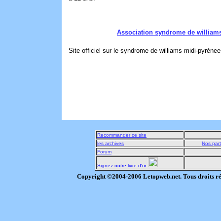
Association syndrome de william
Site officiel sur le syndrome de williams midi-pyrénee
Recommander ce site
les archives
Nos part
Forum
Signez notre livre d'or
Copyright ©2004-2006 Letopweb.net. Tous droits r