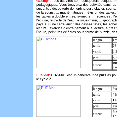
GCompris:
Les activités sont quelquefois ludiques, m
pédagogiques. Vous trouverez des activités dans le
suivants : découverte de l’ordinateur : clavier, souri
de la souris, ... mathématiques : révision des table
les tables à double entrée, symétrie, ... sciences : l’él
l’écluse, le cycle de l’eau, le sous-marin, ... géograph
pays sur une carte jeux : des casses têtes, les échec
lecture : exercice d’entraînement à la lecture, autres 
l’heure, peintures célèbres sous forme de puzzle, dessi
langue
Fr
taille
63
version
7.2
prix
gra
Br
auteur
Co
Puz-Mat:
PUZ-MAT est un générateur de puzzles pour
le cycle 2. ... .
langue
Fra
taille
4 
version
1 F
prix
gra
Pie
auteur
Thi