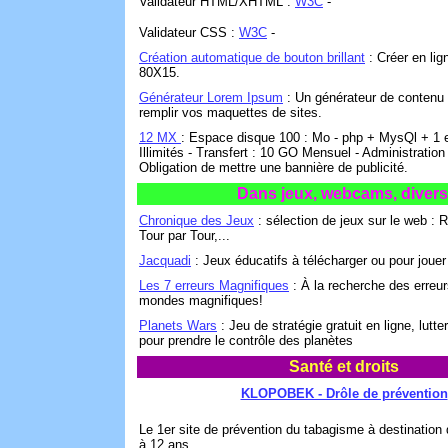
Validateur HTML/XHTML :
W3C
-
Validateur CSS :
W3C
-
Création automatique de bouton brillant
: Créer en li
80X15.
Générateur Lorem Ipsum
: Un générateur de contenu 
remplir vos maquettes de sites.
12 MX
: Espace disque 100 : Mo - php + MysQl + 1 e
Illimités - Transfert : 10 GO Mensuel - Administration 
Obligation de mettre une bannière de publicité.
Dans jeux, webcams, divers
Chronique des Jeux
: sélection de jeux sur le web 
Tour par Tour,...
Jacquadi
: Jeux éducatifs à télécharger ou pour jouer 
Les 7 erreurs Magnifiques
: À la recherche des erreu
mondes magnifiques!
Planets Wars
: Jeu de stratégie gratuit en ligne, lutte
pour prendre le contrôle des planètes
Santé et droits
KLOPOBEK - Drôle de prévention
Le 1er site de prévention du tabagisme à destination
à 12 ans.