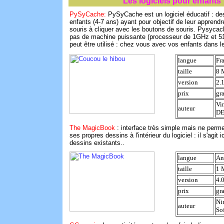
Les logiciels pour enfants
PySyCache:
PySyCache est un logiciel éducatif : de
enfants (4-7 ans) ayant pour objectif de leur apprendr
souris à cliquer avec les boutons de souris. Pysyca
pas de machine puissante (processeur de 1GHz et 
peut être utilisé : chez vous avec vos enfants dans l
langue
Fr
taille
8 
version
2.1
prix
gra
Vi
auteur
D
The MagicBook
: interface très simple mais ne perme
ses propres dessins à l'intérieur du logiciel : il s'agit i
dessins existants..
langue
An
taille
1 
version
4.
prix
gra
Ni
auteur
So