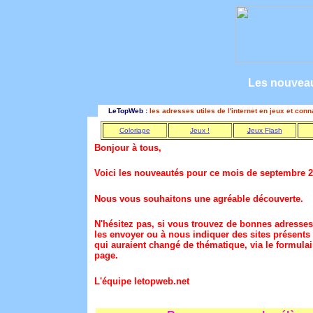
Les nouveau
LeTopWeb :
les adresses utiles de l'internet en jeux et con
Coloriage
Jeux !
J
eux
F
lash
Bonjour à tous,
Voici les nouveautés pour ce mois de septembre 2
Nous vous souhaitons une agréable découverte.
N'hésitez pas, si vous trouvez de bonnes adresses
les envoyer ou à nous indiquer des sites présents
qui auraient changé de thématique, via le formulai
page.
L'équipe letopweb.net