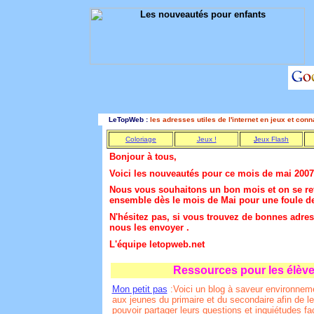
LeTopWeb :
les adresses utiles de l'internet en jeux et con
Coloriage
Jeux !
J
eux
F
lash
Bonjour à tous,
Voici les nouveautés pour ce mois de mai 2007
Nous vous souhaitons un bon mois et on se re
ensemble dès le mois de Mai pour une foule d
N'hésitez pas, si vous trouvez de bonnes adres
nous les envoyer .
L'équipe letopweb.net
Ressources pour les élèv
Mon petit pas
:Voici un blog à saveur environnem
aux jeunes du primaire et du secondaire afin de l
pouvoir partager leurs questions et inquiétudes fa