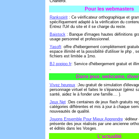
Charleroi.
Pour les webmasters
Rankspirit
: Ce vérificateur orthographique et gra
spécifiquement adapté à la vérification du conte
Entrez l'Url du site et il se charge du reste.
Bajstock
: Banque d'images hautes définitions gra
usage personnel et professionnel.
Yasoft
: offre d'hébergement complètement gratuit
espace illimité et la possibilité d'utiliser le php , s
fichiers est limitée a 1mo.
BJ.popipo.fr
: Service d'hébergement gratuit et illi
.
Dans jeux, webcams, diver
Vivez heureux
:Jeu gratuit de simulation d'élevag
personnage virtuel et faites le s'épanouir (gérez sa
santé, aidez le à fonder une famille.... ).
Jeux Net
:Des centaines de jeux flash gratuits r
catégories différentes et mis à jour à chaque se
nouveautés de qualité.
Jouons Ensemble Pour Mieux Apprendre
:éditeur 
présente des jeux réalisés par une ancienne orth
et édités dans les Vosges.
L'actualité