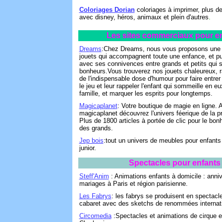
Coloriages Dorian
coloriages à imprimer, plus d
avec disney, héros, animaux et plein d'autres
.
Les sites commerciaux pour e
Dreams
:Chez Dreams, nous vous proposons une 
jouets qui accompagnent toute une enfance, et pu
avec ses connivences entre grands et petits qui s
bonheurs.Vous trouverez nos jouets chaleureux, r
de l'indispensable dose d'humour pour faire entrer
le jeu et leur rappeler l'enfant qui sommeille en e
famille, et marquer les esprits pour longtemps.
Magicaplanet
: Votre boutique de magie en ligne. 
magicaplanet découvrez l'univers féerique de la pre
Plus de 1800 articles à portée de clic pour le bonh
des grands.
Jep bois
:tout un univers de meubles pour enfants
junior.
Spectacles pour enfants
Steff'Anim
: Animations enfants à domicile : anniv
mariages à Paris et région parisienne.
Les Fabrys
: les fabrys se produisent en spectacle
cabaret avec des sketchs de renommées internati
Circomedia
:Spectacles et animations de cirque e