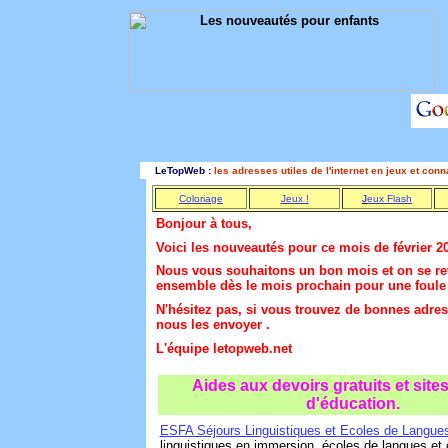
LeTopWeb :
les adresses utiles de l'internet en jeux et con
Coloriage
Jeux !
J
eux
F
lash
Bonjour à tous,
Voici les nouveautés pour ce mois de février 2
Nous vous souhaitons un bon mois et on se re
ensemble dès le mois prochain pour une foule
N'hésitez pas, si vous trouvez de bonnes adres
nous les envoyer .
L'équipe letopweb.net
Aides aux devoirs gratuits et site
d'éducation.
ESFA Séjours Linguistiques et Ecoles de Langue
linguistiques en immersion, écoles de langues et 