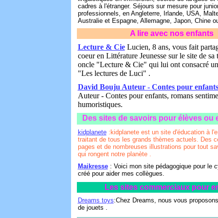
cadres à l'étranger. Séjours sur mesure pour junior
professionnels, en Angleterre, Irlande, USA, Malt
Australie et Espagne, Allemagne, Japon, Chine o
A lire avec nos enfants
Lecture & Cie
Lucien, 8 ans, vous fait parta
coeur en Littérature Jeunesse sur le site de sa 
oncle "Lecture & Cie" qui lui ont consacré u
"Les lectures de Luci" .
David Bouju Auteur - Contes pour enfant
Auteur - Contes pour enfants, romans senti
humoristiques.
Des sites de savoirs pour élèves ou
kidplanete
:kidplanete est un site d'éducation à l
traitant de tous les grands thèmes actuels. Des c
pages et de nombreuses illustrations pour tout sa
qui rongent notre planète .
Maikresse
: Voici mon site pédagogique pour le cy
créé pour aider mes collègues.
Les sites commerciaux pour e
Dreams toys
:Chez Dreams, nous vous proposons 
de jouets .