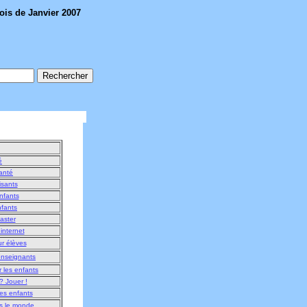
ois de Janvier 2007
é
anté
isants
nfants
nfants
aster
internet
r élèves
enseignants
 les enfants
? Jouer !
es enfants
s le monde