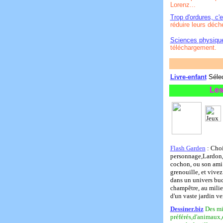
Lorenz...
Trop d'ordures, c'e
réduire leurs déch
Sciences physique
téléchargement.
Livre-enfant
Sélec
Les
Flash Garden
: Choi
personnage,Lardon,
cochon, ou son ami 
grenouille, et vivez
dans un univers buc
champêtre, au milie
d'un vaste jardin ve
Dessiner.biz
Des mi
préférés,d'animaux