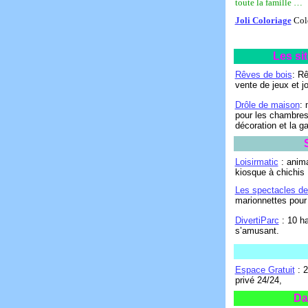
toute la famille …
Joli Coloriage
Col
Les si
Rêves de bois
: Rê
vente de jeux et j
Drôle de maison
: 
pour les chambres 
décoration et la g
Loisirmatic
: anima
kiosque à chichis
Les spectacles de
marionnettes pour
DivertiParc
: 10 ha
s’amusant.
Espace Gratuit
: 2
privé 24/24,
Da