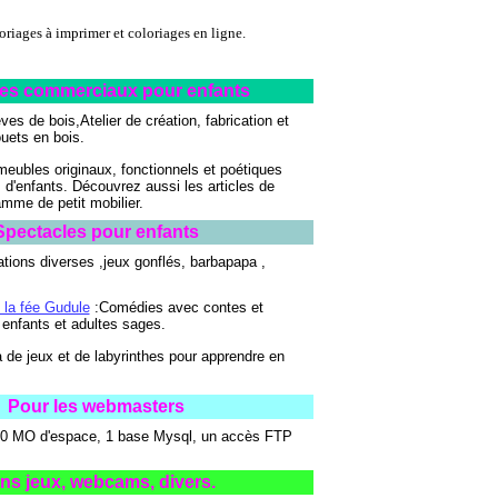
oriages à imprimer et coloriages en ligne.
tes commerciaux pour enfants
ves de bois,Atelier de création, fabrication et
ouets en bois.
meubles originaux, fonctionnels et poétiques
d'enfants. Découvrez aussi les articles de
amme de petit mobilier.
Spectacles pour enfants
tions diverses ,jeux gonflés, barbapapa ,
 la fée Gudule
:Comédies avec contes et
 enfants et adultes sages.
 de jeux et de labyrinthes pour apprendre en
Pour les webmasters
0 MO d'espace, 1 base Mysql, un accès FTP
ns jeux, webcams, divers.