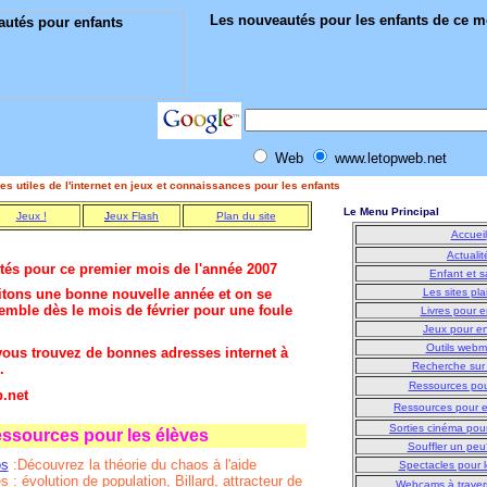
Les nouveautés pour les enfants de ce m
Web
www.letopweb.net
s utiles de l'internet en jeux et connaissances pour les enfants
Le Menu Principal
Jeux !
J
eux
F
lash
Plan du site
Accueil
Actualit
tés pour ce premier mois de l'année 2007
Enfant et s
Les sites pla
tons une bonne nouvelle année et on se
emble dès le mois de février pour une foule
Livres pour e
Jeux pour e
Outils webm
 vous trouvez de bonnes adresses internet à
Recherche sur 
.
Ressources pou
.net
Ressources pour 
Sorties cinéma pour
ssources pour les élèves
Souffler un peu
os
:Découvrez la théorie du chaos à l'aide
Spectacles pour l
 : évolution de population, Billard, attracteur de
Webcams à traver