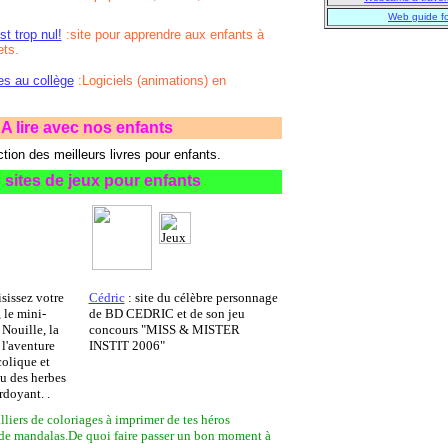
Web guide fo
st trop nul!
:site pour apprendre aux enfants à
ets.
s au collège
:Logiciels (animations) en
A lire avec nos enfants
tion des meilleurs livres pour enfants.
 sites de jeux pour enfants
sissez votre
Cédric
: site du célèbre personnage
 le mini-
de BD CEDRIC et de son jeu
Nouille, la
concours "MISS & MISTER
 l'aventure
INSTIT 2006"
olique et
u des herbes
rdoyant. .
lliers de coloriages à imprimer de tes héros
,de mandalas.De quoi faire passer un bon moment à