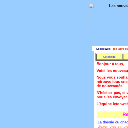
LeTopWeb :
les adresse
Coloriage
Bonjour à tous,
Voici les nouveau
Nous vous souhai
retrouve tous ens
de nouveautés.
N'hésitez pas, si
nous les envoyer 
L'équipe letopweb
Re
La théorie du cha
d'exemples simples