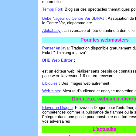
maternelles.
Temps Fort
: Blog sur des spectacles thématiques pou
Bébé Nageur du Centre Var BBNAJ
: Association de
le Centre Var, diaporama etc.
Alphababy
: anniversaire et fête enfantine à domicile.
Pour les webmasters
Penser en java
: Traduction disponible gratuitement d
Eckel " Thinking in Java".
DHE Web Editor
:
est un éditeur web. réaliser sans besoin de connaiss
page web. la version 1.8 est en freeware.
Libidules
: Des images web autrement.
Web stats
: Mesure d'audience et analyse marketing de
Dans jeux, webcams, divers
Elever un Dragon
: Elevez un Dragon pour l'entraîner,
compétences comme la puissance de flamme ou la s
l'intégrer dans une guilde pour construire des fortere
vos adversaires !
L'actualité