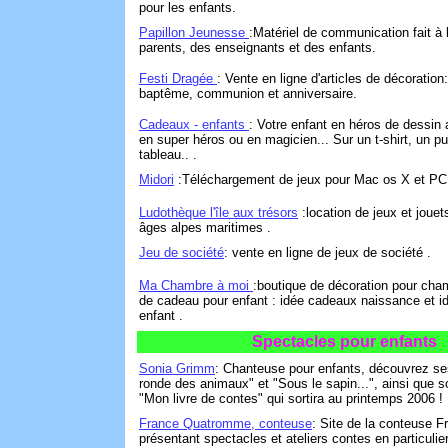
pour les enfants.
Papillon Jeunesse
:Matériel de communication fait à l
parents, des enseignants et des enfants.
Festi Dragée
: Vente en ligne d'articles de décoration
baptême, communion et anniversaire.
Cadeaux - enfants
: Votre enfant en héros de dessin 
en super héros ou en magicien... Sur un t-shirt, un p
tableau.. .
Midori
:Téléchargement de jeux pour Mac os X et PC
Ludothèque l'île aux trésors
:location de jeux et jouet
âges alpes maritimes .
Jeu de société
: vente en ligne de jeux de société .
Ma Chambre à moi
:boutique de décoration pour cham
de cadeau pour enfant : idée cadeaux naissance et 
enfant .
Spectacles pour enfants
Sonia Grimm
: Chanteuse pour enfants, découvrez s
ronde des animaux" et "Sous le sapin...", ainsi que
"Mon livre de contes" qui sortira au printemps 2006 ! 
France Quatromme, conteuse
: Site de la conteuse
présentant spectacles et ateliers contes en particulie