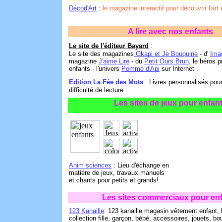
Décod'Art
:
le magazine interactif pour découvrir l'art
A lire avec nos enfants
Le site de l'éditeur Bayard
:
Le site des magazines
Okapi et Je Bouquine
- d'
Ima
magazine
J'aime Lire
- du
Petit Ours Brun
, le héros 
enfants - l'univers
Pomme d'Api
sur Internet .
Edition La Fée des Mots
: Livres personnalisés pou
difficulté de lecture .
Les sites de jeux pour enfan
Anim sciences
: Lieu d'échange en
matière de jeux, travaux manuels
et chants pour petits et grands!
Les sites commerciaux pour en
123 Kanaille
: 123 kanaille magasin vêtement enfant, 
collection fille, garçon, bébé, accessoires, jouets, bo