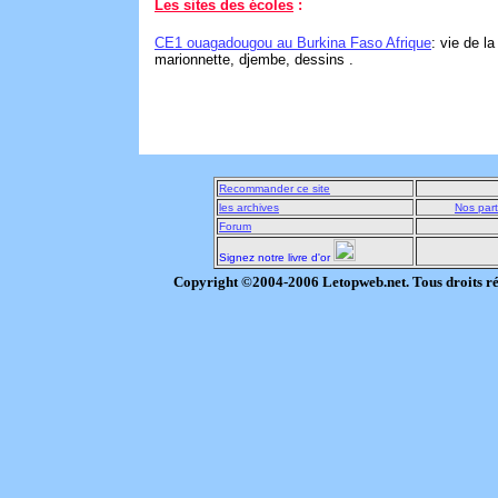
Les sites des écoles
:
CE1 ouagadougou au Burkina Faso Afrique
: vie de l
marionnette, djembe, dessins .
Recommander ce site
les archives
Nos part
Forum
Signez notre livre d'or
Copyright ©2004-2006 Letopweb.net. Tous droits r